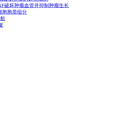
产生TNF破坏肿瘤血管并抑制肿瘤生长
样活细胞胞质组分
导航
复