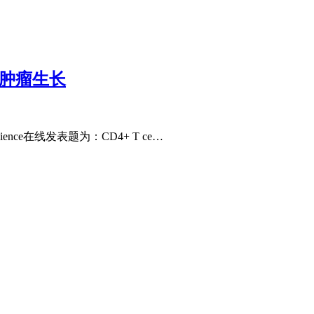
制肿瘤生长
cience在线发表题为：CD4+ T ce…