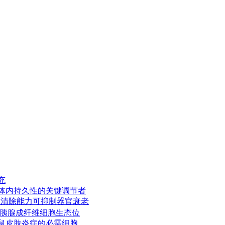
充
胞回输体内持久性的关键调节者
胞的清除能力可抑制器官衰老
调控胰腺成纤维细胞生态位
幼鼠皮肤炎症的必需细胞