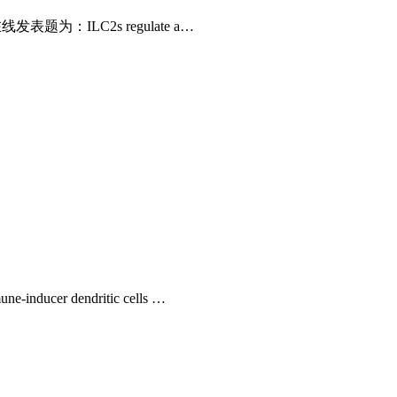
发表题为：ILC2s regulate a…
er dendritic cells …