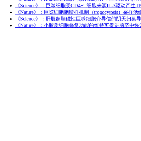
《Science》：巨噬细胞受CD4+T细胞来源IL-3驱动
《Nature》：巨噬细胞胞啃样机制（trogocytosis）采
《Science》：肝脏超顺磁性巨噬细胞介导信鸽阴天归巢
《Nature》：小胶质细胞修复功能的维持可促进脑卒中恢