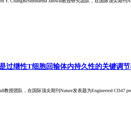
d Y. Chang和Siddhartha Jaiswal教授研究团队，在国际顶尖期刊
RPα轴是过继性T细胞回输体内持久性的关键调
团队，在国际顶尖期刊Nature发表题为Engineered CD47 protects T 