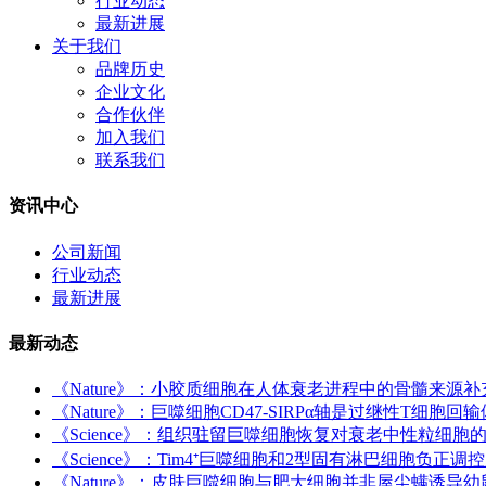
行业动态
最新进展
关于我们
品牌历史
企业文化
合作伙伴
加入我们
联系我们
资讯中心
公司新闻
行业动态
最新进展
最新动态
《Nature》：小胶质细胞在人体衰老进程中的骨髓来源补
《Nature》：巨噬细胞CD47-SIRPα轴是过继性T细
《Science》：组织驻留巨噬细胞恢复对衰老中性粒细
《Science》：Tim4⁺巨噬细胞和2型固有淋巴细胞负正
《Nature》：皮肤巨噬细胞与肥大细胞并非屋尘螨诱导