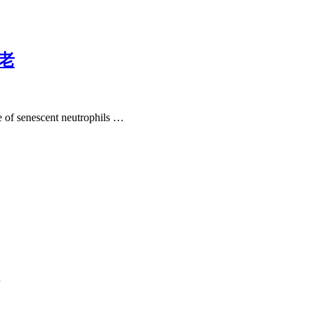
老
escent neutrophils …