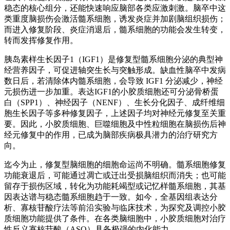
稳态的核心组分，还能快速响应脑部各类应激刺激。脑卒中这
类重度脑损伤会激活髓系细胞，诱发炎症并加剧脑组织损伤；
而进入修复阶段、炎症消退后，髓系细胞的功能会发生转变，
转而发挥修复作用。
胰岛素样生长因子1（IGF1）是修复型髓系细胞分泌的典型神
经营养因子，可促进轴突生长与突触形成。缺血性脑卒中发病
数日后，若清除体内髓系细胞，会导致 IGF1 分泌减少，神经
元损伤进一步加重。表达IGF1的小胶质细胞还可分泌骨桥蛋
白（SPP1）、神经因子（NENF）、生长分化因子、成纤维细
胞生长因子等多种修复因子，上述因子均对神经元修复至关重
要。因此，小胶质细胞、巨噬细胞及中性粒细胞在脑损伤后神
经元修复中的作用，已成为脑部疾病极具潜力的治疗研究方
向。
迄今为止，修复型脑细胞的细胞命运尚不明确。髓系细胞修复
功能衰退后，可能通过凋亡或迁出受损脑组织而消失；也可能
留存于损伤区域，转化为功能耗竭型或记忆样髓系细胞，其基
因表达谱与稳态髓系细胞趋于一致。如今，全基因组表达分
析、寡核苷酸疗法等前沿实验与临床技术，为探究及调控小胶
质细胞功能提供了条件。在各类脑细胞中，小胶质细胞对治疗
性反义寡核苷酸（ASO）具备极强的内化能力。