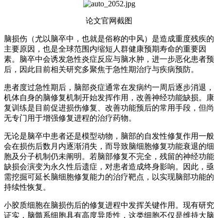
论文官网截图
脑损伤（尤以脑卒中，也就是俗称的中风）是造成重度残疾的
主要原因，也是全球范围内缩短人群健康预期寿命的重要因
素。脑卒中会诱发急性炎症反应与脑水肿，进一步恶化患者预
后，因此目前相关研究多聚焦于急性期治疗与疾病预防。
患者度过急性期后，脑部炎症通常在发病约一周后逐步消退，
机体自身的脑修复机制开始发挥作用，改善神经功能缺损。康
复训练是目前促进损伤修复、改善功能预后的常用手段，但尚
无专门用于增强修复进程的治疗药物。
无论是脑卒中患者还是模型动物，脑部的自发性修复作用一般
会在损伤后数月内逐渐消失，而导致脑细胞修复功能衰退的细
胞及分子机制仍未阐明。若脑部修复不完全，残留的神经功能
缺损会演变为永久性后遗症，对患者造成终身影响。因此，亟
需挖掘可延长脑细胞修复能力的治疗靶点，以实现脑部功能的
持续性恢复。
小胶质细胞在脑损伤后的修复进程中发挥关键作用。现有研究
证实，脑髓系细胞具有高度异质性，这类细胞不仅是维持大脑