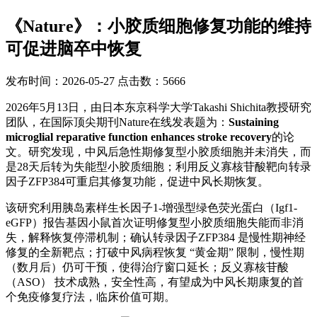
《Nature》：小胶质细胞修复功能的维持
可促进脑卒中恢复
发布时间：2026-05-27 点击数：5666
2026年5月13日，由日本东京科学大学Takashi Shichita教授研究
团队，在国际顶尖期刊Nature在线发表题为：
Sustaining
microglial reparative function enhances stroke recovery
的论
文。研究发现，中风后急性期修复型小胶质细胞并未消失，而
是28天后转为失能型小胶质细胞；利用反义寡核苷酸靶向转录
因子ZFP384可重启其修复功能，促进中风长期恢复。
该研究利用胰岛素样生长因子1-增强型绿色荧光蛋白（Igf1-
eGFP）报告基因小鼠首次证明修复型小胶质细胞失能而非消
失，解释恢复停滞机制；确认转录因子ZFP384 是慢性期神经
修复的全新靶点；打破中风病程恢复 “黄金期” 限制，慢性期
（数月后）仍可干预，使得治疗窗口延长；反义寡核苷酸
（ASO） 技术成熟，安全性高，有望成为中风长期康复的首
个免疫修复疗法，临床价值可期。