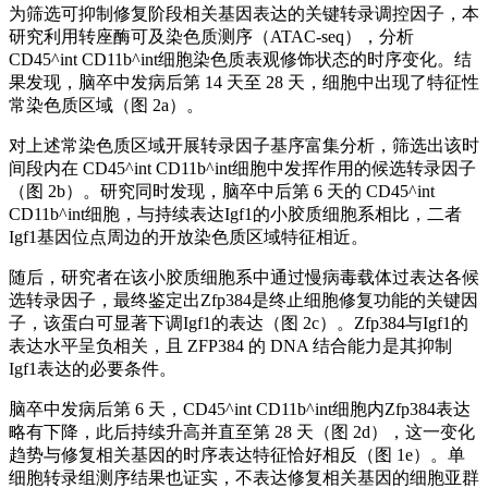
为筛选可抑制修复阶段相关基因表达的关键转录调控因子，本
研究利用转座酶可及染色质测序（ATAC-seq），分析
CD45^int CD11b^int细胞染色质表观修饰状态的时序变化。结
果发现，脑卒中发病后第 14 天至 28 天，细胞中出现了特征性
常染色质区域（图 2a）。
对上述常染色质区域开展转录因子基序富集分析，筛选出该时
间段内在 CD45^int CD11b^int细胞中发挥作用的候选转录因子
（图 2b）。研究同时发现，脑卒中后第 6 天的 CD45^int
CD11b^int细胞，与持续表达Igf1的小胶质细胞系相比，二者
Igf1基因位点周边的开放染色质区域特征相近。
随后，研究者在该小胶质细胞系中通过慢病毒载体过表达各候
选转录因子，最终鉴定出Zfp384是终止细胞修复功能的关键因
子，该蛋白可显著下调Igf1的表达（图 2c）。Zfp384与Igf1的
表达水平呈负相关，且 ZFP384 的 DNA 结合能力是其抑制
Igf1表达的必要条件。
脑卒中发病后第 6 天，CD45^int CD11b^int细胞内Zfp384表达
略有下降，此后持续升高并直至第 28 天（图 2d），这一变化
趋势与修复相关基因的时序表达特征恰好相反（图 1e）。单
细胞转录组测序结果也证实，不表达修复相关基因的细胞亚群