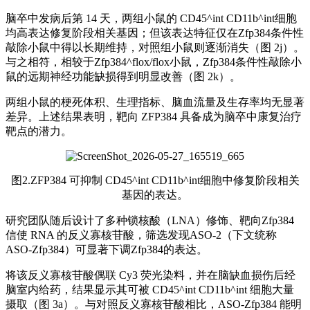
脑卒中发病后第 14 天，两组小鼠的 CD45^int CD11b^int细胞
均高表达修复阶段相关基因；但该表达特征仅在Zfp384条件性
敲除小鼠中得以长期维持，对照组小鼠则逐渐消失（图 2j）。
与之相符，相较于Zfp384^flox/flox小鼠，Zfp384条件性敲除小
鼠的远期神经功能缺损得到明显改善（图 2k）。
两组小鼠的梗死体积、生理指标、脑血流量及生存率均无显著
差异。上述结果表明，靶向 ZFP384 具备成为脑卒中康复治疗
靶点的潜力。
图2.ZFP384 可抑制 CD45^int CD11b^int细胞中修复阶段相关
基因的表达。
研究团队随后设计了多种锁核酸（LNA）修饰、靶向Zfp384
信使 RNA 的反义寡核苷酸，筛选发现ASO-2（下文统称
ASO-Zfp384）可显著下调Zfp384的表达。
将该反义寡核苷酸偶联 Cy3 荧光染料，并在脑缺血损伤后经
脑室内给药，结果显示其可被 CD45^int CD11b^int 细胞大量
摄取（图 3a）。与对照反义寡核苷酸相比，ASO-Zfp384 能明