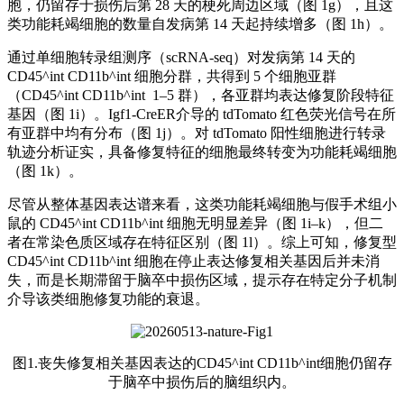
胞，仍留存于损伤后第 28 天的梗死周边区域（图 1g），且这
类功能耗竭细胞的数量自发病第 14 天起持续增多（图 1h）。
通过单细胞转录组测序（scRNA-seq）对发病第 14 天的
CD45^int CD11b^int 细胞分群，共得到 5 个细胞亚群
（CD45^int CD11b^int 1–5 群），各亚群均表达修复阶段特征
基因（图 1i）。Igf1-CreER介导的 tdTomato 红色荧光信号在所
有亚群中均有分布（图 1j）。对 tdTomato 阳性细胞进行转录
轨迹分析证实，具备修复特征的细胞最终转变为功能耗竭细胞
（图 1k）。
尽管从整体基因表达谱来看，这类功能耗竭细胞与假手术组小
鼠的 CD45^int CD11b^int 细胞无明显差异（图 1i–k），但二
者在常染色质区域存在特征区别（图 1l）。综上可知，修复型
CD45^int CD11b^int 细胞在停止表达修复相关基因后并未消
失，而是长期滞留于脑卒中损伤区域，提示存在特定分子机制
介导该类细胞修复功能的衰退。
图1.丧失修复相关基因表达的CD45^int CD11b^int细胞仍留存
于脑卒中损伤后的脑组织内。