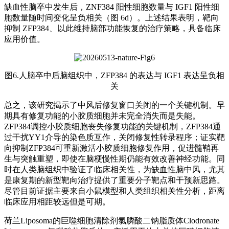
缺血性脑卒中发生后，ZNF384 阳性细胞数量与 IGF1 阳性细
胞数量随时间变化呈负相关（图 6d）。上述结果表明，靶向
抑制 ZFP384、以此维持脑部功能恢复的治疗策略，具备临床
应用价值。
图6.人脑卒中后脑组织中，ZFP384 的表达与 IGF1 表达呈负相
关
总之，该研究揭示了中风后修复窗口关闭的一个关键机制。早
期具有修复功能的小胶质细胞并未完全消失而是失能。
ZFP384调控小胶质细胞丧失修复功能的关键机制，ZFP384通
过干扰YY1介导的染色质互作，关闭修复性转录程序；证实靶
向抑制ZFP384可重新激活小胶质细胞修复作用，促进髓鞘再
生与突触重塑，即使在脑梗慢性期仍能有效改善神经功能。同
时在人类脑组织中验证了临床相关性，为缺血性脑中风，尤其
是康复期的新型靶向治疗提供了重要分子靶点和干预新思路。
尽管目前证据主要来自小鼠模型和人类组织相关性分析，距离
临床应用相距较远但是可期。
荷兰Liposoma的巨噬细胞清除剂氯膦酸二钠脂质体Clodronate