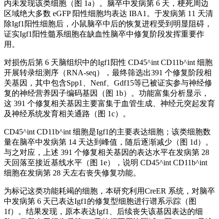
内未发现该类细胞（图 1a）。脑卒中发病第 6 天，梗死周边
区域绝大多数 eGFP 阳性细胞均表达 IBA1。于发病第 11 天清
除Igf1阳性细胞后，小鼠脑卒中后的恢复进程受到明显阻碍，
证实Igf1阳性髓系细胞在缺血性脑卒中修复阶段发挥重要作
用。
对损伤后第 6 天脑组织中的Igf1阳性 CD45^int CD11b^int 细胞
开展转录组测序（RNA-seq），最终筛选出391 个修复阶段相
关基因，其中包含Spp1、Nenf、Gdf15等已被证实参与神经修
复的神经营养因子编码基因（图 1b）。功能富集分析显示，
这 391 个修复相关基因主要富集于血管生成、神经元突起发育
及神经系统发育相关通路（图 1c）。
CD45^int CD11b^int 细胞是Igf1的主要表达细胞；该类细胞数
量在脑卒中发病第 14 天达到峰值，随后逐渐减少（图 1d）。
与之对应，上述 391 个修复相关基因的表达水平在发病第 28
天回落至接近基线水平（图 1e），说明 CD45^int CD11b^int
细胞在发病第 28 天左右丧失修复功能。
为标记这类功能耗竭的细胞，本研究利用CreER 系统，对脑卒
中发病第 6 天已表达Igf1的修复型细胞进行谱系示踪（图
1f）。结果发现，原本表达Igf1、后续丧失该基因表达的细