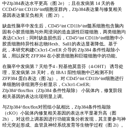
中Zfp384表达水平更高（图 2e）；且在发病第 14 天的各
CCD45^int CD11b^int细胞亚群内，Zfp384表达量与修复相关
基因表达量呈负相关（图 2f）。
缺血性脑卒中发生后，CD45^int CD11b^int髓系细胞包含脑内
固有小胶质细胞与外周浸润的造血源性巨噬细胞，两类细胞均
表达Cx3cr1；同时缺血损伤后，CD45^int CD11b^int细胞中小
胶质细胞特异性标志物Hexb、Sall1的表达显著降低。基于
此，本研究构建Cx3cr1-CreER 介导的 Zfp384 条件性敲除小
鼠，用以探究 ZFP384 在小胶质细胞和巨噬细胞中的功能。
在脑卒中发病第 7 天给予4 - 羟基他莫昔芬（4-OHT） 诱导处
理，至发病第 28 天时，在 IBA1 阳性细胞中已检测不到
ZFP384 蛋白表达（图 2g）。对 CD45^int CD11b^int细胞进行
单细胞转录组测序分析显示，Cx3cr1-CreER;
Zfp384^flox/flox（Zfp384 条件性敲除） 小鼠体内，修复阶段
相关基因的表达出现明显上调。
与Zfp384^flox/flox对照组小鼠相比，Zfp384条件性敲除
（cKO）小鼠体内修复相关基因的表达水平显著升高（图
2h）。对这些上调基因进行功能富集分析发现，其主要参与神
经元突起形成、血管及神经系统发育等生物学过程（图 2i）。