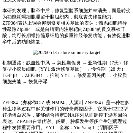
本研究发现，脑卒中后，修复型髓系细胞并未消失，而是转变
为功能耗竭细胞滞留于脑组织内，彻底丧失修复能力。
ZFP384表达上调会抑制修复相关基因的表达；髓系细胞特异
性敲除Zfp384，或是向脑室内注射靶向Zfp384的反义寡核苷
酸，均可长期维持髓系细胞的多重神经修复功能，有效促进脑
卒中后的功能恢复。
机制通路：缺血性中风 → 急性期促炎 → 亚急性期（7天）修
复型小胶质细胞（YY1 激活修复基因） → 慢性期（28 天）
TGF-β↑ → ZFP384↑ → 抑制 YY1 → 修复基因关闭 → 小胶质
细胞失能 → 恢复停滞
ZFP384（亦称作CIZ 或 NMP4，人源叫 ZNF384）是一种在多
种生物学过程中起关键作用的转录调控因子。它属于C2H2型
锌指蛋白家族，能够结合特定DNA序列从而调控下游基因的
表达。ZFP384在骨代谢、炎症、肿瘤发生等多个生理病理过
程中发挥重要作用。YY1：全称：Yin Yang 1（阴阳因子