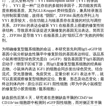
1），正式全称写作：YY1 transcription factor（YY1 转录因
子）。YY1 是一种广泛存在的多能转录因子，其功能发挥高
度依赖核基质。其为GLI‑Kruppel 类锌指蛋白，兼具转录激活
与抑制双重功能，故得名 “阴阳”。ZFP384 虽然在序列上与
YY1 差异较大，但在功能上与核基质存在直接的对抗与调控
关系。ZFP384 的表达会破坏 YY1 在核基质上搭建的修复性转
录结构，导致原本应该促进大脑修复的基因无法表达。简而言
之，ZFP384 是导致 YY1 在核基质上的“组织工作”失效的抑制
剂。
为明确修复型髓系细胞的命运，本研究首先利用Igf1-eGFP 转
基因小鼠分析缺血性脑卒中修复阶段的基因表达特征。该品系
小鼠将增强型绿色荧光蛋白（eGFP）报告基因置于Igf1基因的
启动子 / 增强子区域下游，而Igf1是修复型髓系细胞的经典标
志物。小鼠体内表达 IGF1 的细胞会同步发出绿色荧光。结合
流式、荧光显微镜、免疫荧光，定量分析 IGF1 表达水平,，就
可以直观观察修复型细胞的定位、数量、形态及动态变化；最
终达到体内外 / 原位示踪 IGF1 阳性细胞（即为中风小鼠模型
的修复型小胶质细胞 / 髓系细胞）。
缺血损伤后第 6 天，研究者在患侧缺血半脑的CD45^int
CD11b^int 细胞群中检测到 eGFP 阳性细胞，而对侧正常半脑