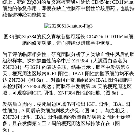
综上，靶向Zfp384的反义寡核苷酸可延长 CD45^int CD11b^int
细胞的修复作用，即便在缺血性脑卒中慢性阶段用药，也能持
续促进神经功能恢复。
图3.靶向Zfp384的反义寡核苷酸可延长 CD45^int CD11b^int细
胞的修复功能，进而持续促进脑卒中恢复。
为了评估临床相关性，研究团队分析了人类缺血性中风后的脑
组织样本。探究缺血性脑卒中后 ZFP384（人源蛋白命名为
ZNF384）与 IGF1 的表达关联。结果显示，脑卒中发病第 6
天，梗死周边区域内IGF1 阳性、IBA1 阳性的髓系细胞均不表
达 ZNF384（图 6a）。对照组正常脑组织的 IBA1 阳性细胞中
未检测到 ZNF384 表达；而脑卒中发病第 49 天的梗死周边区
域，可观察到IGF1 阴性、ZNF384 阳性的细胞（图 6a）。
发病后 3 周内，梗死周边区域仍可检出 IGF1 阳性、IBA1 阳
性细胞，3 周后该类细胞则极为少见（图 6b）。与之相反，
ZNF384 阳性、IBA1 阳性细胞的数量自发病第 2 周起开始增
多，且在发病第 5 至 7 周的梗死周边区域持续存在（图
6c）。