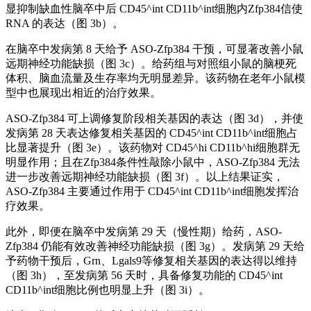
显抑制缺血性脑卒中后 CD45^int CD11b^int细胞内Zfp384信使
RNA 的表达（图 3b）。
在脑卒中发病第 8 天给予 ASO-Zfp384 干预，可显著改善小鼠
远期神经功能缺损（图 3c）。给药组与对照组小鼠的脑梗死
体积、脑血流量及生存率均无明显差异。该药物在老年小鼠模
型中也展现出相近的治疗效果。
ASO-Zfp384 可上调修复阶段相关基因的表达（图 3d），并使
发病第 28 天表达修复相关基因的 CD45^int CD11b^int细胞占
比显著提升（图 3e）。该药物对 CD45^hi CD11b^hi细胞群无
明显作用；且在Zfp384条件性敲除小鼠中，ASO-Zfp384 无法
进一步改善远期神经功能缺损（图 3f）。以上结果证实，
ASO-Zfp384 主要通过作用于 CD45^int CD11b^int细胞发挥治
疗效果。
此外，即便在脑卒中发病第 29 天（慢性期）给药，ASO-
Zfp384 仍能有效改善神经功能缺损（图 3g）。发病第 29 天给
予药物干预后，Grn、Lgals9等修复相关基因的表达得以维持
（图 3h），至发病第 56 天时，具备修复功能的 CD45^int
CD11b^int细胞比例也明显上升（图 3i）。