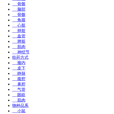
骨骼
脑部
骨髓
角膜
心脏
肺脏
血管
脾脏
肌肉
神经节
给药方式
瘤内
皮下
静脉
腹腔
鼻腔
气管
眼眶
肌肉
物种品系
小鼠