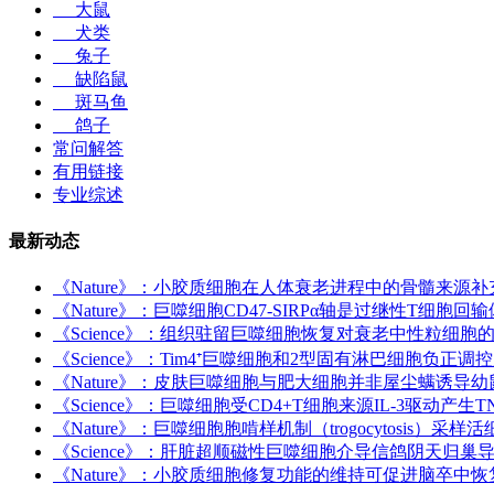
大鼠
犬类
兔子
缺陷鼠
斑马鱼
鸽子
常问解答
有用链接
专业综述
最新动态
《Nature》：小胶质细胞在人体衰老进程中的骨髓来源补
《Nature》：巨噬细胞CD47-SIRPα轴是过继性T细
《Science》：组织驻留巨噬细胞恢复对衰老中性粒细
《Science》：Tim4⁺巨噬细胞和2型固有淋巴细胞负正
《Nature》：皮肤巨噬细胞与肥大细胞并非屋尘螨诱导
《Science》：巨噬细胞受CD4+T细胞来源IL-3驱动
《Nature》：巨噬细胞胞啃样机制（trogocytosis）采
《Science》：肝脏超顺磁性巨噬细胞介导信鸽阴天归巢
《Nature》：小胶质细胞修复功能的维持可促进脑卒中恢