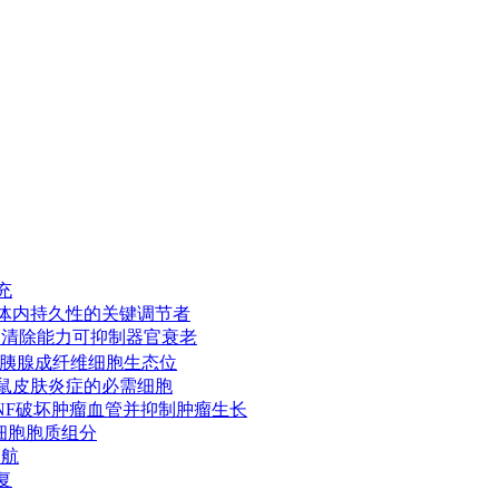
充
胞回输体内持久性的关键调节者
胞的清除能力可抑制器官衰老
调控胰腺成纤维细胞生态位
幼鼠皮肤炎症的必需细胞
产生TNF破坏肿瘤血管并抑制肿瘤生长
样活细胞胞质组分
导航
复